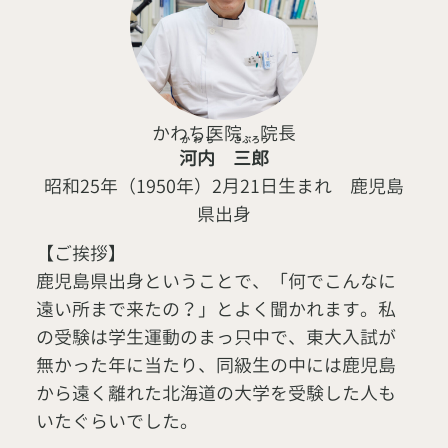
かわち医院 院長
かわち
さぶろう
河内
三郎
昭和25年（1950年）2月21日生まれ 鹿児島
県出身
【ご挨拶】
鹿児島県出身ということで、「何でこんなに
遠い所まで来たの？」とよく聞かれます。私
の受験は学生運動のまっ只中で、東大入試が
無かった年に当たり、同級生の中には鹿児島
から遠く離れた北海道の大学を受験した人も
いたぐらいでした。